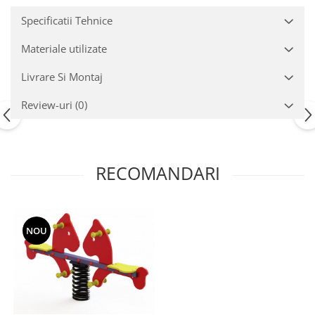
Echipamente fitness
Specificatii Tehnice
Mese de jocuri
MOBILIER URBAN
Materiale utilizate
Garduri/Imprejmuiri
Livrare Si Montaj
Cosuri de gunoi
Review-uri
(0)
Panouri pentru informare/Marcaje
Foisoare si pergole
Rastel Biciclete
Banci
RECOMANDARI
NOU