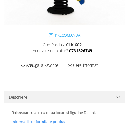
Jocuri cu nisip
Echipamente de catarat
Trasee echilibristica
Echipamente tematice
PRECOMANDA
Echipamente persoane cu
dizabilitati
Cod Produs:
CLK-602
Echipament muzical
Ai nevoie de ajutor?
0731326749
Animale din cauciuc
SPORT SI FITNESS
Adauga la Favorite
Cere informatii
Skateboarding
Baschet
Fotbal si Handbal
Tenis si Volei
Descriere
Ciclism
Street Workout
Balansoar cu arc, cu doua locuri si figurine Delfini.
Terenuri Multisport
Informatii conformitate produs
Trasee Ninja