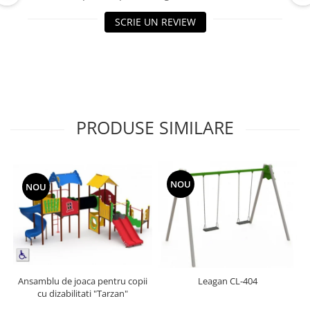
Echipamente fitness
SCRIE UN REVIEW
Mese de jocuri
MOBILIER URBAN
Garduri/Imprejmuiri
Cosuri de gunoi
Panouri pentru informare/Marcaje
Foisoare si pergole
PRODUSE SIMILARE
Rastel Biciclete
Banci
NOU
NOU
Ansamblu de joaca pentru copii
Leagan CL-404
cu dizabilitati "Tarzan"