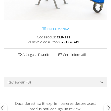
Jocuri cu nisip
Echipamente de catarat
Trasee echilibristica
Echipamente tematice
PRECOMANDA
Echipamente persoane cu
dizabilitati
Cod Produs:
CLK-111
Ai nevoie de ajutor?
0731326749
Echipament muzical
Animale din cauciuc
Adauga la Favorite
Cere informatii
SPORT SI FITNESS
Skateboarding
Baschet
Fotbal si Handbal
Review-uri
(0)
Tenis si Volei
Ciclism
Street Workout
Terenuri Multisport
Daca doresti sa iti exprimi parerea despre acest
Trasee Ninja
produs poti adauga un review.