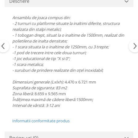
Descriere
Echipamente fitness
Mese de jocuri
Ansamblu de joaca compus din:
MOBILIER URBAN
- 2 turnuri cu platforme situate la inaltimi diferite, structura
realizata din stalpi metalici;
Garduri/Imprejmuiri
- 1 tobogan drept, situat la o inaltime de 1500mm, realizat din
Cosuri de gunoi
polietilena de inalta densitate;
Panouri pentru informare/Marcaje
- 1 scara situata la o inaltime de 1250mm, cu 3 trepte;
-1 pod de trecere intre cele doua turnuri;
Foisoare si pergole
-1 joc educational de tip "X si 0";
Rastel Biciclete
-1 scara metalica;
- suruburi de prindere realizate din oțel inoxidabil;
Banci
Dimensiuni generale (Lxlxh):
4.470 x 6.721 mm
Suprafata de siguranta: 83 m2
Zona liberă:
8.659 x 9.565 mm
Înălțimea maximă de cădere liberă:1500mm;
Interval de vârstă: 3-12 ani
Informatii conformitate produs
Review-uri
(0)