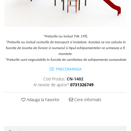
Jocuri cu nisip
Echipamente de catarat
Trasee echilibristica
Echipamente tematice
Echipamente persoane cu
*Preturile nu includ TVA 19%.
dizabilitati
*Preturile nu includ costurile de transport si instalare. Acestea se vor calcula in
functie de locatia de livrare si numarul si tipul echipamentelor ce urmeaza a fi
Echipament muzical
montate.
Animale din cauciuc
*Preturile sunt negociabile in functie de cantitatea de echipamente comandate
SPORT SI FITNESS
PRECOMANDA
Skateboarding
Cod Produs:
CN-1402
Baschet
Ai nevoie de ajutor?
0731326749
Fotbal si Handbal
Tenis si Volei
Adauga la Favorite
Cere informatii
Ciclism
Street Workout
Terenuri Multisport
Trasee Ninja