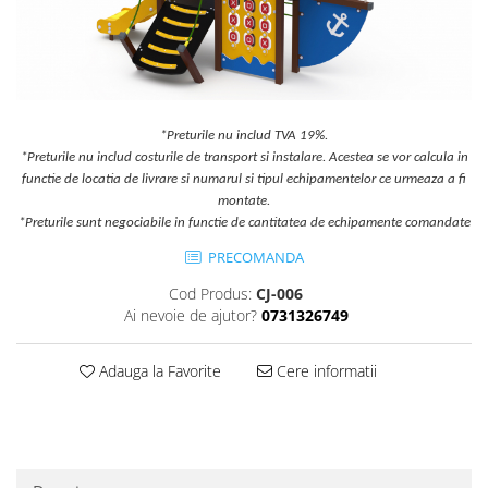
Jocuri cu nisip
Echipamente de catarat
Trasee echilibristica
Echipamente tematice
Echipamente persoane cu
*Preturile nu includ TVA 19%.
dizabilitati
*Preturile nu includ costurile de transport si instalare. Acestea se vor calcula in
functie de locatia de livrare si numarul si tipul echipamentelor ce urmeaza a fi
Echipament muzical
montate.
Animale din cauciuc
*Preturile sunt negociabile in functie de cantitatea de echipamente comandate
SPORT SI FITNESS
PRECOMANDA
Skateboarding
Cod Produs:
CJ-006
Baschet
Ai nevoie de ajutor?
0731326749
Fotbal si Handbal
Tenis si Volei
Adauga la Favorite
Cere informatii
Ciclism
Street Workout
Terenuri Multisport
Trasee Ninja