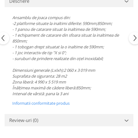
Descriere
Echipamente fitness
Mese de jocuri
Ansamblu de joaca compus din:
MOBILIER URBAN
-2 platforme situate la inaltimi diferite: 590mm;850mm;
- 1 panou de catarare situat la inaltimea de 590mm;
Garduri/Imprejmuiri
- 1 echipament de catarare din sfoara situat la inaltimea de
Cosuri de gunoi
850mm;
Panouri pentru informare/Marcaje
- 1 tobogan drept situatat la o inaltime de 590mm;
- 1 joc interactiv de tip "X si 0";
Foisoare si pergole
- suruburi de prindere realizate din oțel inoxidabil;
Rastel Biciclete
Banci
Dimensiuni generale (Lxlxh):2 060 x 3 019 mm
Suprafata de siguranta: 28 m2
Zona liberă: 4 990 x 5 519 mm
Înălțimea maximă de cădere liberă:850mm;
Interval de vârstă: pana la 3 ani
Informatii conformitate produs
Review-uri
(0)