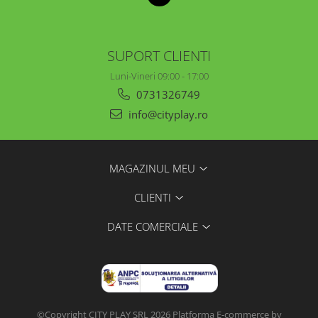
SUPORT CLIENTI
Luni-Vineri 09:00 - 17:00
0731326749
info@cityplay.ro
MAGAZINUL MEU
CLIENTI
DATE COMERCIALE
©Copyright CITY PLAY SRL 2026
Platforma E-commerce by