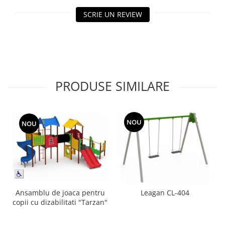
Echipamente fitness
SCRIE UN REVIEW
Mese de jocuri
MOBILIER URBAN
Garduri/Imprejmuiri
Cosuri de gunoi
Panouri pentru informare/Marcaje
PRODUSE SIMILARE
Foisoare si pergole
Rastel Biciclete
Banci
NOU
NOU
Ansamblu de joaca pentru
Leagan CL-404
copii cu dizabilitati "Tarzan"