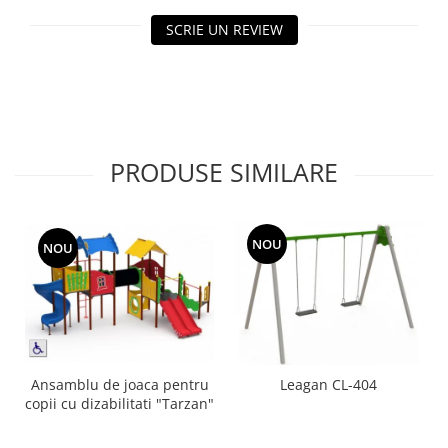
Echipamente fitness
SCRIE UN REVIEW
Mese de jocuri
MOBILIER URBAN
Garduri/Imprejmuiri
Cosuri de gunoi
Panouri pentru informare/Marcaje
PRODUSE SIMILARE
Foisoare si pergole
Rastel Biciclete
Banci
NOU
NOU
Ansamblu de joaca pentru
Leagan CL-404
copii cu dizabilitati "Tarzan"