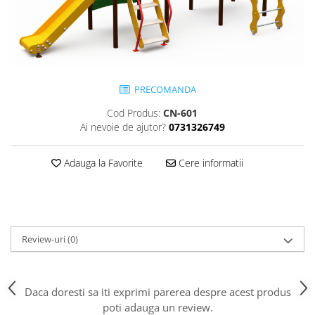
Jocuri cu nisip
Echipamente de catarat
Trasee echilibristica
Echipamente tematice
Echipamente persoane cu
PRECOMANDA
dizabilitati
Cod Produs:
CN-601
Echipament muzical
Ai nevoie de ajutor?
0731326749
Animale din cauciuc
SPORT SI FITNESS
Adauga la Favorite
Cere informatii
Skateboarding
Baschet
Fotbal si Handbal
Tenis si Volei
Review-uri
(0)
Ciclism
Street Workout
Terenuri Multisport
Daca doresti sa iti exprimi parerea despre acest produs
poti adauga un review.
Trasee Ninja