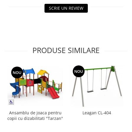
Echipamente fitness
SCRIE UN REVIEW
Mese de jocuri
MOBILIER URBAN
Garduri/Imprejmuiri
Cosuri de gunoi
Panouri pentru informare/Marcaje
PRODUSE SIMILARE
Foisoare si pergole
Rastel Biciclete
Banci
NOU
NOU
Ansamblu de joaca pentru
Leagan CL-404
copii cu dizabilitati "Tarzan"