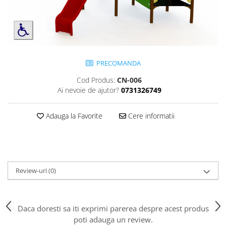
Jocuri cu nisip
Echipamente de catarat
Trasee echilibristica
Echipamente tematice
PRECOMANDA
Echipamente persoane cu
dizabilitati
Cod Produs:
CN-006
Echipament muzical
Ai nevoie de ajutor?
0731326749
Animale din cauciuc
SPORT SI FITNESS
Adauga la Favorite
Cere informatii
Skateboarding
Baschet
Fotbal si Handbal
Tenis si Volei
Review-uri
(0)
Ciclism
Street Workout
Terenuri Multisport
Daca doresti sa iti exprimi parerea despre acest produs
poti adauga un review.
Trasee Ninja