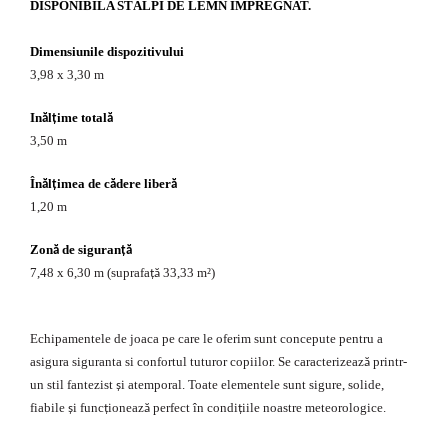
DISPONIBILA STÂLPI DE LEMN IMPREGNAT.
Dimensiunile dispozitivului
3,98 x 3,30 m
In
l
ime total
ă
ț
ă
3,50 m
În
l
imea de c
dere liber
ă
ț
ă
ă
1,20 m
Zon
de siguran
ă
ţă
7,48 x 6,30 m (suprafa
33,33 m²)
ță
Echipamentele de joaca pe care le oferim sunt concepute pentru a
asigura siguranta si confortul tuturor copiilor. Se caracterizeaz
printr-
ă
un stil fantezist
i atemporal. Toate elementele sunt sigure, solide,
ș
fiabile
i func
ioneaz
perfect în condi
iile noastre meteorologice.
ș
ț
ă
ț