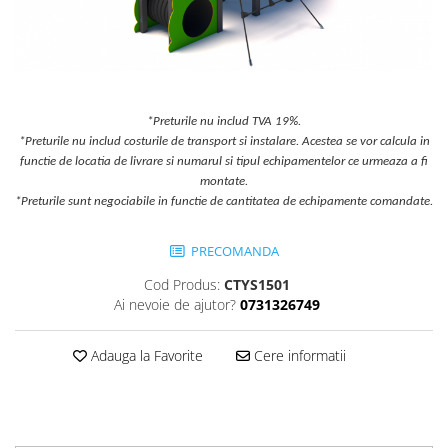
Jocuri cu nisip
Echipamente de catarat
Trasee echilibristica
Echipamente tematice
*Preturile nu includ TVA 19%.
Echipamente persoane cu
*Preturile nu includ costurile de transport si instalare. Acestea se vor calcula in
dizabilitati
functie de locatia de livrare si numarul si tipul echipamentelor ce urmeaza a fi
Echipament muzical
montate.
Animale din cauciuc
*Preturile sunt negociabile in functie de cantitatea de echipamente comandate.
SPORT SI FITNESS
PRECOMANDA
Skateboarding
Baschet
Cod Produs:
CTYS1501
Ai nevoie de ajutor?
0731326749
Fotbal si Handbal
Tenis si Volei
Adauga la Favorite
Cere informatii
Ciclism
Street Workout
Terenuri Multisport
Trasee Ninja