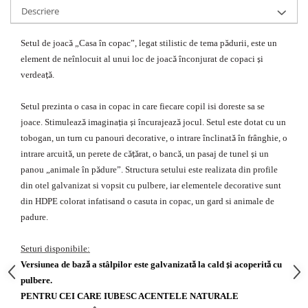
Echipamente fitness
Descriere
Mese de jocuri
Setul de joac
„Casa în copac”, legat stilistic de tema p
durii, este un
ă
ă
MOBILIER URBAN
element de neînlocuit al unui loc de joac
înconjurat de copaci
i
ă
ș
Garduri/Imprejmuiri
verdea
.
ță
Cosuri de gunoi
Panouri pentru informare/Marcaje
Setul prezinta o casa in copac in care fiecare copil isi doreste sa se
Foisoare si pergole
joace. Stimuleaz
imagina
ia
i încurajeaz
jocul. Setul este dotat cu un
ă
ț
ș
ă
tobogan, un turn cu panouri decorative, o intrare înclinat
în frânghie, o
Rastel Biciclete
ă
intrare arcuit
, un perete de c
rat, o banc
, un pasaj de tunel
i un
ă
ăță
ă
ș
Banci
panou „animale în p
dure”. Structura setului este realizata din profile
ă
din otel galvanizat si vopsit cu pulbere, iar elementele decorative sunt
din HDPE colorat infatisand o casuta in copac, un gard si animale de
padure.
Seturi disponibile:
Versiunea de baz
a stâlpilor este galvanizat
la cald
i acoperit
cu
ă
ă
ș
ă
pulbere.
PENTRU CEI CARE IUBESC ACENTELE NATURALE