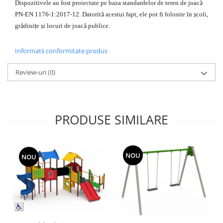
Dispozitivele au fost proiectate pe baza standardelor de teren de joac
ă
PN-EN 1176-1:2017-12. Datorit
acestui fapt, ele pot fi folosite în
coli,
ă
ș
gr
dini
e
i locuri de joac
publice.
ă
ț
ș
ă
Informatii conformitate produs
Review-uri
(0)
PRODUSE SIMILARE
NOU
NOU