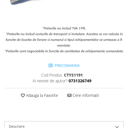
Jocuri cu nisip
Echipamente de catarat
Trasee echilibristica
Echipamente tematice
*Preturile nu includ TVA 19%.
*Preturile nu includ costurile de transport si instalare. Acestea se vor calcula in
Echipamente persoane cu
functie de locatia de livrare si numarul si tipul echipamentelor ce urmeaza a fi
dizabilitati
montate.
Echipament muzical
*Preturile sunt negociabile in functie de cantitatea de echipamente comandate.
Animale din cauciuc
SPORT SI FITNESS
PRECOMANDA
Skateboarding
Cod Produs:
CTYS1191
Baschet
Ai nevoie de ajutor?
0731326749
Fotbal si Handbal
Adauga la Favorite
Cere informatii
Tenis si Volei
Ciclism
Street Workout
Terenuri Multisport
Trasee Ninja
Descriere