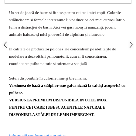
Echipamente fitness
Mese de jocuri
Un set de joacă de basm și fitness pentru cei mai mici copii. Culorile
strălucitoare și formele interesante îi vor duce pe cei mici curioși într-o
MOBILIER URBAN
lume a distracției de basm. Aici vei găsi monștri amuzanți, jocuri,
Garduri/Imprejmuiri
animale haioase și mici provocări de alpinism și alunecare.
Cosuri de gunoi
Panouri pentru informare/Marcaje
În calitate de producător polonez, ne concentrăm pe abilitățile de
Foisoare si pergole
modelare a dezvoltării psihomotorii, cum ar fi concentrarea,
Rastel Biciclete
coordonarea psihomotorie și orientarea spațială.
Banci
Seturi disponibile în culorile lime și bleumarin.
Versiunea de bază a stâlpilor este galvanizată la cald și acoperită cu
pulbere.
VERSIUNEA PREMIUM DISPONIBILĂ ÎN OȚEL INOX.
PENTRU CEI CARE IUBESC ACENTELE NATURALE
DISPONIBILA STÂLPI DE LEMN IMPREGNAT.
Informatii conformitate produs