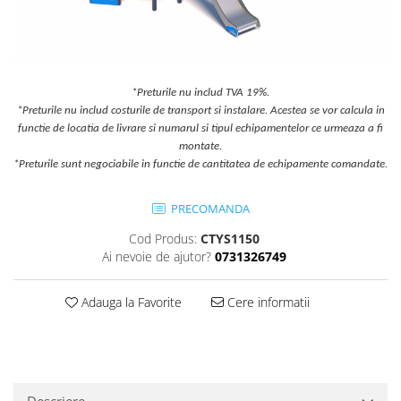
Jocuri cu nisip
Echipamente de catarat
Trasee echilibristica
Echipamente tematice
*Preturile nu includ TVA 19%.
*Preturile nu includ costurile de transport si instalare. Acestea se vor calcula in
Echipamente persoane cu
functie de locatia de livrare si numarul si tipul echipamentelor ce urmeaza a fi
dizabilitati
montate.
Echipament muzical
*Preturile sunt negociabile in functie de cantitatea de echipamente comandate.
Animale din cauciuc
SPORT SI FITNESS
PRECOMANDA
Skateboarding
Cod Produs:
CTYS1150
Baschet
Ai nevoie de ajutor?
0731326749
Fotbal si Handbal
Tenis si Volei
Adauga la Favorite
Cere informatii
Ciclism
Street Workout
Terenuri Multisport
Trasee Ninja
Descriere