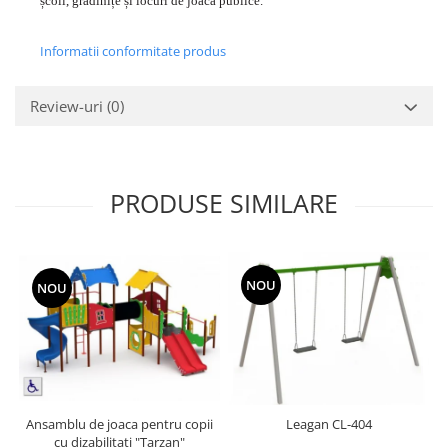
școli, grădinițe și locuri de joacă publice.
Informatii conformitate produs
Review-uri
(0)
PRODUSE SIMILARE
NOU
NOU
Ansamblu de joaca pentru copii
Leagan CL-404
cu dizabilitati "Tarzan"