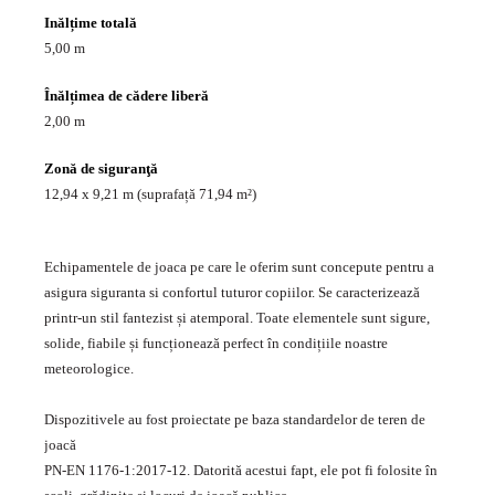
Inălțime totală
5,00 m
Înălțimea de cădere liberă
2,00 m
Zonă de siguranţă
12,94 x 9,21 m (suprafață 71,94 m²)
Echipamentele de joaca pe care le oferim sunt concepute pentru a
asigura siguranta si confortul tuturor copiilor. Se caracterizează
printr-un stil fantezist și atemporal. Toate elementele sunt sigure,
solide, fiabile și funcționează perfect în condițiile noastre
meteorologice.
Dispozitivele au fost proiectate pe baza standardelor de teren de
joacă
PN-EN 1176-1:2017-12. Datorită acestui fapt, ele pot fi folosite în