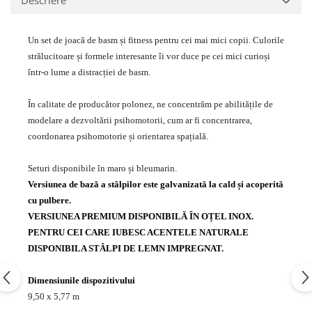
Echipamente fitness
Mese de jocuri
Un set de joacă de basm și fitness pentru cei mai mici copii. Culorile
MOBILIER URBAN
strălucitoare și formele interesante îi vor duce pe cei mici curioși
Garduri/Imprejmuiri
într-o lume a distracției de basm.
Cosuri de gunoi
Panouri pentru informare/Marcaje
În calitate de producător polonez, ne concentrăm pe abilitățile de
modelare a dezvoltării psihomotorii, cum ar fi concentrarea,
Foisoare si pergole
coordonarea psihomotorie și orientarea spațială.
Rastel Biciclete
Banci
Seturi disponibile în maro și bleumarin.
Versiunea de bază a stâlpilor este galvanizată la cald și acoperită
cu pulbere.
VERSIUNEA PREMIUM DISPONIBILĂ ÎN OȚEL INOX.
PENTRU CEI CARE IUBESC ACENTELE NATURALE
DISPONIBILA STÂLPI DE LEMN IMPREGNAT.
Dimensiunile dispozitivului
9,50 x 5,77 m