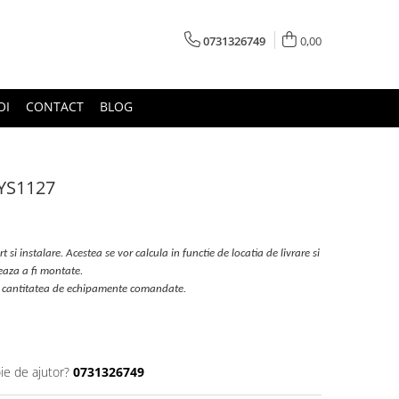
0731326749
0,00
OI
CONTACT
BLOG
YS1127
t si instalare. Acestea se vor calcula in functie de locatia de livrare si
eaza a fi montate.
de cantitatea de echipamente comandate.
ie de ajutor?
0731326749