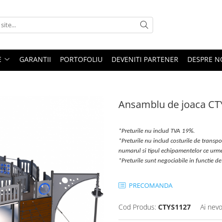
E
GARANTII
PORTOFOLIU
DEVENITI PARTENER
DESPRE N
Ansamblu de joaca CT
*Preturile nu includ TVA 19%.
*Preturile nu includ costurile de transpor
numarul si tipul echipamentelor ce urm
*Preturile sunt negociabile in functie 
PRECOMANDA
Cod Produs:
CTYS1127
Ai nevo