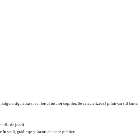
sigura siguranta si confortul tuturor copiilor. Se caracterizează printr-un stil fantez
curile de joacă
 în școli, grădinițe și locuri de joacă publice.