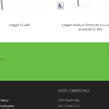
Leagan dublu in forma de V cu c
Leagan CL-404
protectie CL-403
dia
DATE COMERCIALE
e Retur
CITY PLAY SRL
Produselor
J40/14298/2013