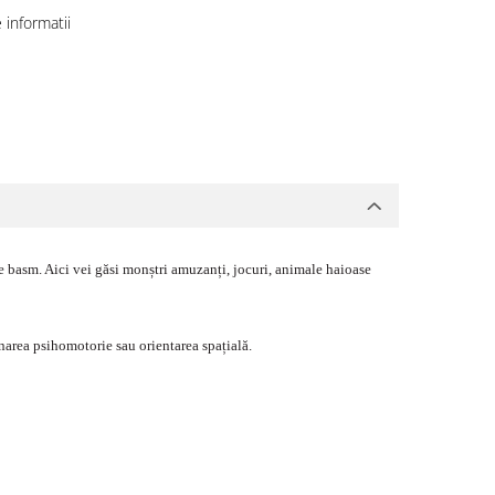
informatii
 de basm. Aici vei găsi monștri amuzanți, jocuri, animale haioase
area psihomotorie sau orientarea spațială.