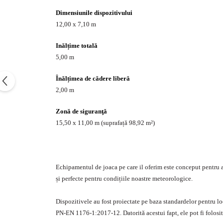
Echipamente fitness
Dimensiunile dispozitivului
Mese de jocuri
12,00 x 7,10 m
MOBILIER URBAN
Inălțime totală
Garduri/Imprejmuiri
5,00 m
Cosuri de gunoi
Panouri pentru informare/Marcaje
Înălțimea de cădere liberă
Foisoare si pergole
2,00 m
Rastel Biciclete
Zonă de siguranţă
Banci
15,50 x 11,00 m (suprafață 98,92 m²)
Echipamentul de joaca pe care il oferim este conceput pentru a a
și perfecte pentru condițiile noastre meteorologice.
Dispozitivele au fost proiectate pe baza standardelor pentru lo
PN-EN 1176-1:2017-12. Datorită acestui fapt, ele pot fi folosite