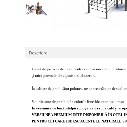
Jocuri cu nisip
Echipamente de catarat
Trasee echilibristica
Echipamente tematice
Echipamente persoane cu
dizabilitati
Echipament muzical
Descriere
Animale din cauciuc
SPORT SI FITNESS
Un set de joacă ca de basm pentru cei mai mici copii. Culorile c
Skateboarding
și mici provocări de alpinism și alunecare.
Baschet
Fotbal si Handbal
În calitate de producător polonez, ne concentrăm pe dezvoltar
Tenis si Volei
Ciclism
Seturile sunt disponibile în culorile lime-bleumarin sau roșu.
În versiunea de bază, stâlpii sunt galvanizați la cald și acop
Street Workout
VERSIUNEA PREMIUM ESTE DISPONIBILĂ ÎN OȚEL I
Terenuri Multisport
PENTRU CEI CARE IUBESC ACENTELE NATURALE SU
Trasee Ninja