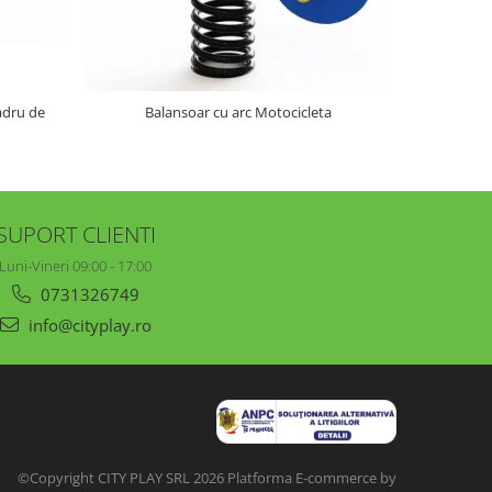
adru de
Balansoar cu arc Motocicleta
Balans
SUPORT CLIENTI
Luni-Vineri 09:00 - 17:00
0731326749
info@cityplay.ro
©Copyright CITY PLAY SRL 2026
Platforma E-commerce by