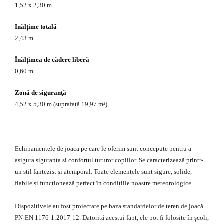
1,52 x 2,30 m
Inălțime totală
2,43 m
Înălțimea de cădere liberă
0,60 m
Zonă de siguranţă
4,52 x 5,30 m (suprafață 19,97 m²)
Echipamentele de joaca pe care le oferim sunt concepute pentru a
asigura siguranta si confortul tuturor copiilor. Se caracterizează printr-
un stil fantezist și atemporal. Toate elementele sunt sigure, solide,
fiabile și funcționează perfect în condițiile noastre meteorologice.
Dispozitivele au fost proiectate pe baza standardelor de teren de joacă
PN-EN 1176-1:2017-12. Datorită acestui fapt, ele pot fi folosite în școli,