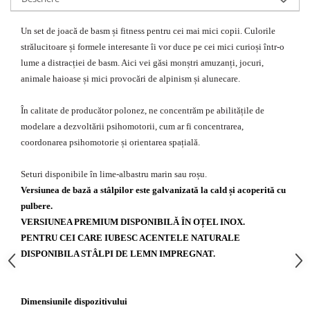
Echipamente fitness
Mese de jocuri
Un set de joacă de basm și fitness pentru cei mai mici copii. Culorile
MOBILIER URBAN
strălucitoare și formele interesante îi vor duce pe cei mici curioși într-o
lume a distracției de basm. Aici vei găsi monștri amuzanți, jocuri,
Garduri/Imprejmuiri
animale haioase și mici provocări de alpinism și alunecare.
Cosuri de gunoi
Panouri pentru informare/Marcaje
În calitate de producător polonez, ne concentrăm pe abilitățile de
Foisoare si pergole
modelare a dezvoltării psihomotorii, cum ar fi concentrarea,
Rastel Biciclete
coordonarea psihomotorie și orientarea spațială.
Banci
Seturi disponibile în lime-albastru marin sau roșu.
Versiunea de bază a stâlpilor este galvanizată la cald și acoperită cu
pulbere.
VERSIUNEA PREMIUM DISPONIBILĂ ÎN OȚEL INOX.
PENTRU CEI CARE IUBESC ACENTELE NATURALE
DISPONIBILA STÂLPI DE LEMN IMPREGNAT.
Dimensiunile dispozitivului