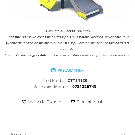
Jocuri cu nisip
Echipamente de catarat
Trasee echilibristica
Echipamente tematice
*Preturile nu includ TVA 19%.
*Preturile nu includ costurile de transport si instalare. Acestea se vor calcula in
Echipamente persoane cu
functie de locatia de livrare si numarul si tipul echipamentelor ce urmeaza a fi
dizabilitati
montate.
Echipament muzical
*Preturile sunt negociabile in functie de cantitatea de echipamente comandate.
Animale din cauciuc
SPORT SI FITNESS
PRECOMANDA
Skateboarding
Cod Produs:
CTYS1120
Baschet
Ai nevoie de ajutor?
0731326749
Fotbal si Handbal
Tenis si Volei
Adauga la Favorite
Cere informatii
Ciclism
Street Workout
Terenuri Multisport
Trasee Ninja
Descriere