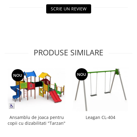
Echipamente fitness
SCRIE UN REVIEW
Mese de jocuri
MOBILIER URBAN
Garduri/Imprejmuiri
Cosuri de gunoi
Panouri pentru informare/Marcaje
PRODUSE SIMILARE
Foisoare si pergole
Rastel Biciclete
Banci
NOU
NOU
Ansamblu de joaca pentru
Leagan CL-404
copii cu dizabilitati "Tarzan"