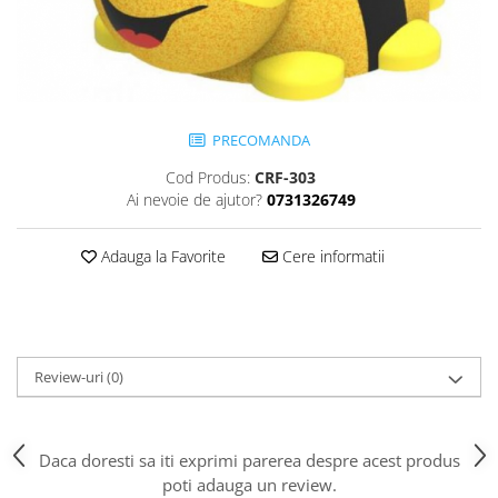
Jocuri cu nisip
Echipamente de catarat
Trasee echilibristica
Echipamente tematice
PRECOMANDA
Echipamente persoane cu
dizabilitati
Cod Produs:
CRF-303
Echipament muzical
Ai nevoie de ajutor?
0731326749
Animale din cauciuc
SPORT SI FITNESS
Adauga la Favorite
Cere informatii
Skateboarding
Baschet
Fotbal si Handbal
Tenis si Volei
Review-uri
(0)
Ciclism
Street Workout
Terenuri Multisport
Daca doresti sa iti exprimi parerea despre acest produs
poti adauga un review.
Trasee Ninja