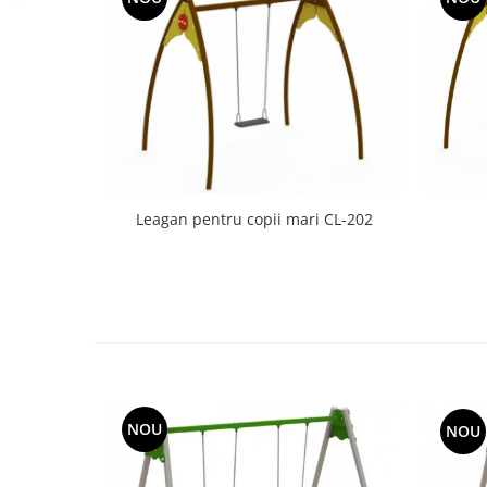
Echipamente fitness
Mese de jocuri
MOBILIER URBAN
Garduri/Imprejmuiri
Cosuri de gunoi
Panouri pentru informare/Marcaje
Foisoare si pergole
Leagan pentru copii mari CL-202
Rastel Biciclete
Banci
NOU
NOU