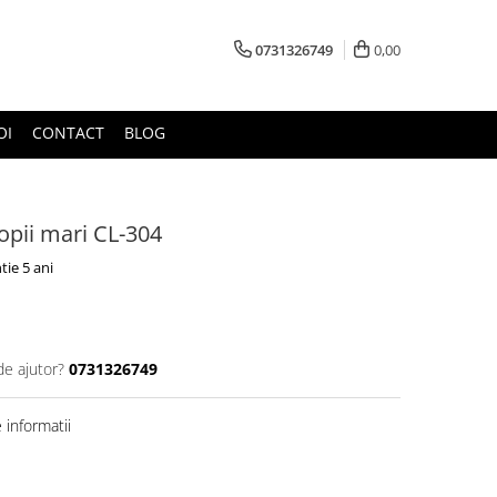
0731326749
0,00
OI
CONTACT
BLOG
opii mari CL-304
tie 5 ani
de ajutor?
0731326749
informatii