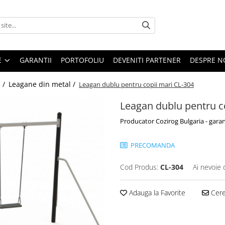
E
GARANTII
PORTOFOLIU
DEVENITI PARTENER
DESPRE N
 /
Leagane din metal /
Leagan dublu pentru copii mari CL-304
Leagan dublu pentru c
Producator Cozirog Bulgaria - garan
PRECOMANDA
Cod Produs:
CL-304
Ai nevoie 
Adauga la Favorite
Cere 