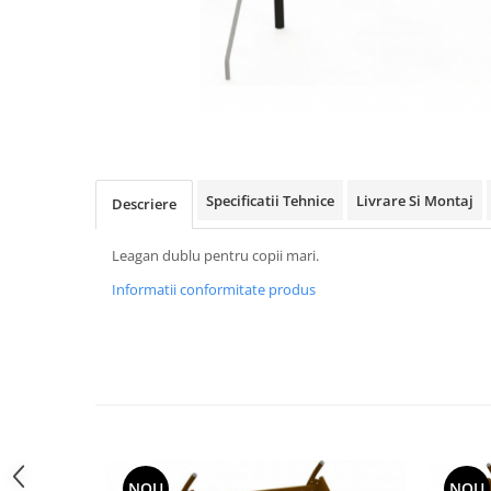
Jocuri cu nisip
Echipamente de catarat
Trasee echilibristica
Echipamente tematice
Echipamente persoane cu
dizabilitati
Echipament muzical
Specificatii Tehnice
Livrare Si Montaj
Descriere
Animale din cauciuc
SPORT SI FITNESS
Leagan dublu pentru copii mari.
Skateboarding
Informatii conformitate produs
Baschet
Fotbal si Handbal
Tenis si Volei
Ciclism
Street Workout
Terenuri Multisport
Trasee Ninja
NOU
NOU