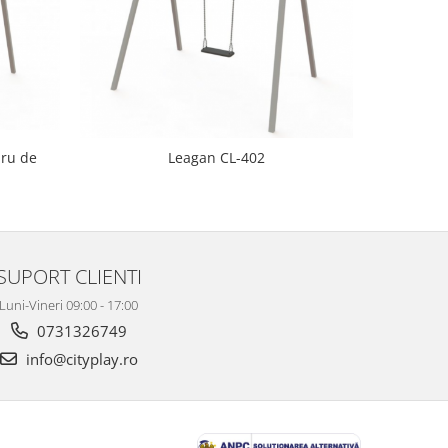
NOU
Leagan 
Leagan CL-402
prot
SUPORT CLIENTI
Luni-Vineri 09:00 - 17:00
0731326749
info@cityplay.ro