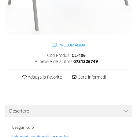
Jocuri cu nisip
Echipamente de catarat
Trasee echilibristica
Echipamente tematice
Echipamente persoane cu
dizabilitati
PRECOMANDA
Echipament muzical
Cod Produs:
CL-406
Animale din cauciuc
Ai nevoie de ajutor?
0731326749
SPORT SI FITNESS
Adauga la Favorite
Cere informatii
Skateboarding
Baschet
Fotbal si Handbal
Tenis si Volei
Ciclism
Descriere
Street Workout
Terenuri Multisport
Leagan cuib
Trasee Ninja
Informatii conformitate produs