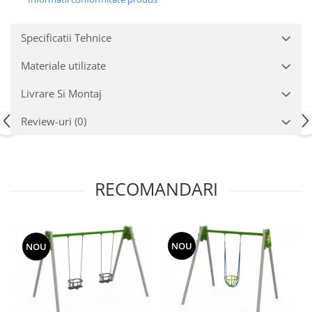
Echipamente fitness
Mese de jocuri
Specificatii Tehnice
MOBILIER URBAN
Materiale utilizate
Garduri/Imprejmuiri
Cosuri de gunoi
Livrare Si Montaj
Panouri pentru informare/Marcaje
Review-uri
(0)
Foisoare si pergole
Rastel Biciclete
Banci
RECOMANDARI
NOU
NOU