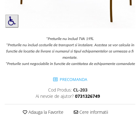
Jocuri cu nisip
Echipamente de catarat
Trasee echilibristica
Echipamente tematice
Echipamente persoane cu
*Preturile nu includ TVA 19%.
dizabilitati
*Preturile nu includ costurile de transport si instalare. Acestea se vor calcula in
functie de locatia de livrare si numarul si tipul echipamentelor ce urmeaza a fi
Echipament muzical
montate.
Animale din cauciuc
*Preturile sunt negociabile in functie de cantitatea de echipamente comandate
SPORT SI FITNESS
PRECOMANDA
Skateboarding
Baschet
Cod Produs:
CL-203
Ai nevoie de ajutor?
0731326749
Fotbal si Handbal
Tenis si Volei
Adauga la Favorite
Cere informatii
Ciclism
Street Workout
Terenuri Multisport
Trasee Ninja