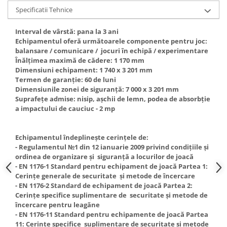
Echipamente fitness
Specificatii Tehnice
Mese de jocuri
Interval de vârstă: pana la 3 ani
MOBILIER URBAN
Echipamentul oferă următoarele componente pentru joc:
Garduri/Imprejmuiri
balansare / comunicare / jocuri în echipă / experimentare
Înălțimea maximă de cădere: 1 170 mm
Cosuri de gunoi
Dimensiuni echipament: 1 740 х 3 201 mm
Panouri pentru informare/Marcaje
Termen de garanție: 60 de luni
Dimensiunile zonei de siguranță: 7 000 х 3 201 mm
Foisoare si pergole
Suprafețe admise: nisip, așchii de lemn, podea de absorbție
Rastel Biciclete
a impactului de cauciuc - 2 mp
Banci
Echipamentul îndeplinește cerințele de:
- Regulamentul №1 din 12 ianuarie 2009 privind condițiile și
ordinea de organizare și siguranță a locurilor de joacă
- EN 1176-1 Standard pentru echipament de joacă Partea 1:
Cerințe generale de securitate și metode de încercare
- EN 1176-2 Standard de echipament de joacă Partea 2:
Cerințe specifice suplimentare de securitate și metode de
încercare pentru leagăne
- EN 1176-11 Standard pentru echipamente de joacă Partea
11: Cerințe specifice suplimentare de securitate și metode