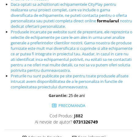
Daca optati sa achizitionati echipamentele CityPlay pentru
Echipamente fitness
realizarea unui proiect complet, care va include o gama
Mese de jocuri
diversificata de echipamente, ne puteti contacta pentru o oferta
MOBILIER URBAN
personalizata sau puteti completa direct online
formularul
nostru
dedicat ofertarii personalizate.
Garduri/Imprejmuiri
Produsele incarcate pe website sunt de prezentare, ele reprezinta o
selectie de echipamente pe care le-am ales in urma unei analize
Cosuri de gunoi
generale a preferintelor clientilor nostrii. Gama noastra de produse
Panouri pentru informare/Marcaje
furnizate este mult mai diversificata si cuprinde si alte echipamente
ce ar putea fi integrate in proiectul tau. Asadar, in cazul in care nu
Foisoare si pergole
ati identificat inca echipamentul potrivit, nu ezitati sa ne contactati
Rastel Biciclete
pentru a ne oferi mai multe detalii, ca noi sa va putem oferi solutia
Banci
potrivita pentru dumneavoastra.
Preturile nu sunt publicate pe site pentru toate produsele afisate
intrucat avem disponibilitatea de a le personaliza in functie de
complexitatea proiectului dumneavoastra.
Garantie:
25 de ani
PRECOMANDA
Cod Produs:
J882
Ai nevoie de ajutor?
0731326749