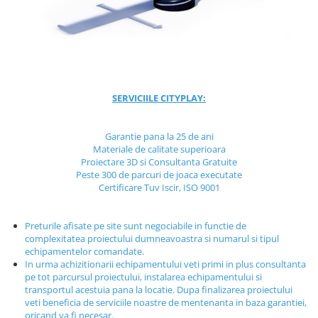
Jocuri cu nisip
Echipamente de catarat
Trasee echilibristica
Echipamente tematice
Echipamente persoane cu
SERVICIILE CITYPLAY:
dizabilitati
Echipament muzical
Garantie pana la 25 de ani
Animale din cauciuc
Materiale de calitate superioara
SPORT SI FITNESS
Proiectare 3D si Consultanta Gratuite
Peste 300 de parcuri de joaca executate
Skateboarding
Certificare Tuv Iscir, ISO 9001
Baschet
Fotbal si Handbal
Preturile afisate pe site sunt negociabile in functie de
Tenis si Volei
complexitatea proiectului dumneavoastra si numarul si tipul
echipamentelor comandate.
Ciclism
In urma achizitionarii echipamentului veti primi in plus consultanta
Street Workout
pe tot parcursul proiectului, instalarea echipamentului si
transportul acestuia pana la locatie. Dupa finalizarea proiectului
Terenuri Multisport
veti beneficia de serviciile noastre de mentenanta in baza garantiei,
Trasee Ninja
oricand va fi necesar.