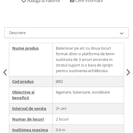
Adauga la Favorite
Cere informatii
Descriere
Nume produs
Balansoar pe arc cu doua locuri
format dintr-o platforma de lemn
sustinuta de 3 arcuri ancorate in
stratul suport si o bara de sprijin
pentru sustinerea echilibrului.
Cod produs
J882
Obiective si
leganare, balansare, socializare
beneficii
Interval de varsta
2+ ani
Numar de locuri
2 locuri
Inaltimea maxima
0.6 m