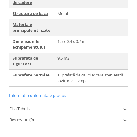
de cadere
Structura de baza
Metal
Materiale
principale utilizate
Dimensiunile
1.5 x 0.4 x 0.7 m
echipamentului
Suprafata de
9.5 m2
siguranta
Suprafete permise
suprafață de cauciuc care atenuează
loviturile – 2mp
Informatii conformitate produs
Fisa Tehnica
Review-uri
(0)