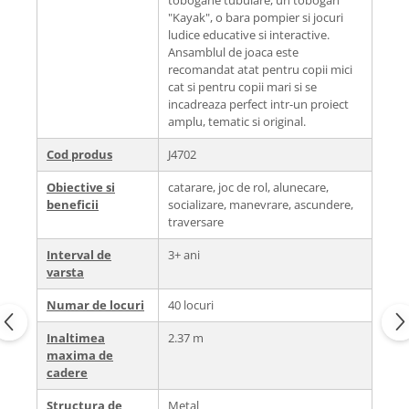
tobogane tubulare, un tobogan
"Kayak", o bara pompier si jocuri
ludice educative si interactive.
Ansamblul de joaca este
recomandat atat pentru copii mici
cat si pentru copii mari si se
incadreaza perfect intr-un proiect
amplu, tematic si original.
Cod produs
J4702
Obiective si
catarare, joc de rol, alunecare,
beneficii
socializare, manevrare, ascundere,
traversare
Interval de
3+ ani
varsta
Numar de locuri
40 locuri
Inaltimea
2.37 m
maxima de
cadere
Structura de
Metal