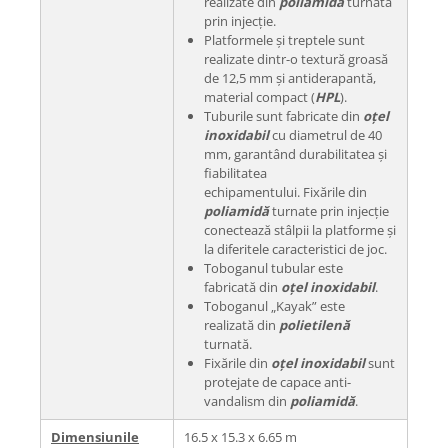
realizate din
poliamidă
turnată
prin injecție.
Platformele și treptele sunt
realizate dintr-o textură groasă
de 12,5 mm și antiderapantă,
material compact (
HPL
).
Tuburile sunt fabricate din
oțel
inoxidabil
cu diametrul de 40
mm, garantând durabilitatea și
fiabilitatea
echipamentului. Fixările din
poliamidă
turnate prin injecție
conectează stâlpii la platforme și
la diferitele caracteristici de joc.
Toboganul tubular este
fabricată din
oțel inoxidabil
.
Toboganul „Kayak” este
realizată din
polietilenă
turnată.
Fixările din
oțel inoxidabil
sunt
protejate de capace anti-
vandalism din
poliamidă
.
Dimensiunile
16.5 x 15.3 x 6.65 m