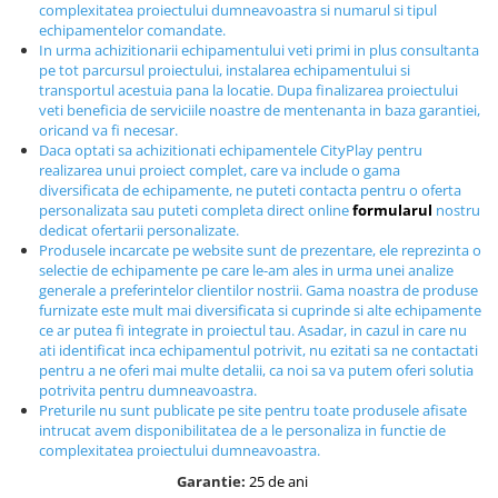
complexitatea proiectului dumneavoastra si numarul si tipul
Echipamente fitness
echipamentelor comandate.
Mese de jocuri
In urma achizitionarii echipamentului veti primi in plus consultanta
pe tot parcursul proiectului, instalarea echipamentului si
MOBILIER URBAN
transportul acestuia pana la locatie. Dupa finalizarea proiectului
Garduri/Imprejmuiri
veti beneficia de serviciile noastre de mentenanta in baza garantiei,
oricand va fi necesar.
Cosuri de gunoi
Daca optati sa achizitionati echipamentele CityPlay pentru
Panouri pentru informare/Marcaje
realizarea unui proiect complet, care va include o gama
diversificata de echipamente, ne puteti contacta pentru o oferta
Foisoare si pergole
personalizata sau puteti completa direct online
formularul
nostru
Rastel Biciclete
dedicat ofertarii personalizate.
Produsele incarcate pe website sunt de prezentare, ele reprezinta o
Banci
selectie de echipamente pe care le-am ales in urma unei analize
generale a preferintelor clientilor nostrii. Gama noastra de produse
furnizate este mult mai diversificata si cuprinde si alte echipamente
ce ar putea fi integrate in proiectul tau. Asadar, in cazul in care nu
ati identificat inca echipamentul potrivit, nu ezitati sa ne contactati
pentru a ne oferi mai multe detalii, ca noi sa va putem oferi solutia
potrivita pentru dumneavoastra.
Preturile nu sunt publicate pe site pentru toate produsele afisate
intrucat avem disponibilitatea de a le personaliza in functie de
complexitatea proiectului dumneavoastra.
Garantie:
25 de ani