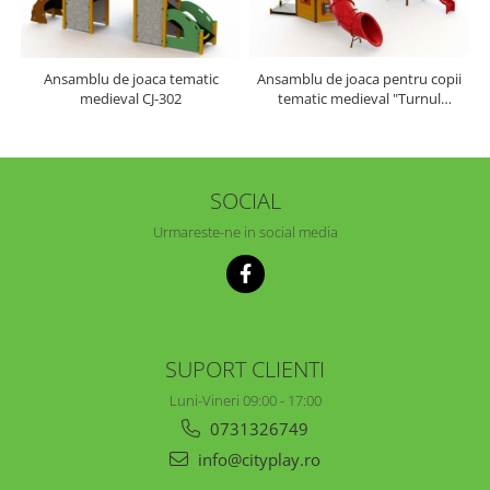
Ansamblu de joaca pentru copii
Ansamblu de joaca tematic
tematic medieval "Turnul
medieval CJ-302
Castelului" CN-1403 Castle 3-12
ani
SOCIAL
Urmareste-ne in social media
SUPORT CLIENTI
Luni-Vineri 09:00 - 17:00
0731326749
info@cityplay.ro