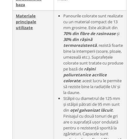
baza
Materiale
Panourile colorate sunt realizate
principale
cu un material compact de 13
utilizate
mm grosime. Este alcătuit din
70% din fibre de rasinoase
și
30% din rășină
termorezistentă
, rezistă foarte
bine la intemperii (soare, ploaie,
umezeală etc.). Suprafețele
colorate sunt tratate cu produse
pe bază de
rășini
poliuretanice acrilice
colorate
; acest lucru le permite
să reziste bine la radiațiile UV și
la daune.
Stâlpii cu diametrul de 125 mm
și stâlpii pătrati de 95 mm sunt
din
oțel galvanizat lăcuit
.
Finisajul cu două tonuri de gri
are o suprafață ușor ondulată
pentru o rezistență sporită la
zgârieturi. Capacele sunt