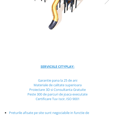
Jocuri cu nisip
Echipamente de catarat
Trasee echilibristica
Echipamente tematice
Echipamente persoane cu
dizabilitati
Echipament muzical
Animale din cauciuc
SPORT SI FITNESS
Skateboarding
SERVICIILE CITYPLAY:
Baschet
Fotbal si Handbal
Garantie pana la 25 de ani
Materiale de calitate superioara
Tenis si Volei
Proiectare 3D si Consultanta Gratuite
Ciclism
Peste 300 de parcuri de joaca executate
Street Workout
Certificare Tuv Iscir, ISO 9001
Terenuri Multisport
Trasee Ninja
Preturile afisate pe site sunt negociabile in functie de