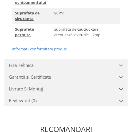
echipamentului
2
Suprafata de
96 m
siguranta
Suprafete
suprafață de cauciuc care
permise
atenuează loviturile – 2mp
Informatii conformitate produs
Fisa Tehnica
Garantii si Certificate
Livrare Si Montaj
Review-uri
(0)
RECOMANDARI