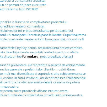
ctare 3D si Consultanta Gratuite
300 de parcuri de joaca executate
ertificare Tuv Iscir, ISO 9001
gociabile in functie de complexitatea proiectului
ipul echipamentelor comandate.
tului veti primi in plus consultanta pe tot parcursul
tului si transportul acestuia pana la locatie. Dupa finalizarea
viciile noastre de mentenanta in baza garantiei, oricand va fi
ipamentele CityPlay pentru realizarea unui proiect complet,
icata de echipamente, ne puteti contacta pentru o oferta
ta direct online
formularul
nostru dedicat ofertarii
sunt de prezentare, ele reprezinta o selectie de echipamente
nalize generale a preferintelor clientilor nostrii. Gama
e mult mai diversificata si cuprinde si alte echipamente ce ar
au. Asadar, in cazul in care nu ati identificat inca echipamentul
tati pentru a ne oferi mai multe detalii, ca noi sa va putem
dumneavoastra.
ite pentru toate produsele afisate intrucat avem
liza in functie de complexitatea proiectului dumneavoastra.