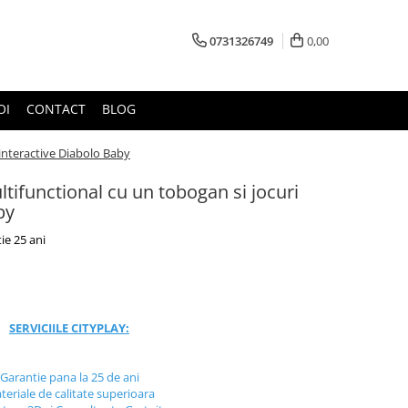
0731326749
0,00
OI
CONTACT
BLOG
interactive Diabolo Baby
ifunctional cu un tobogan si jocuri
by
ie 25 ani
SERVICIILE CITYPLAY:
Garantie pana la 25 de ani
teriale de calitate superioara