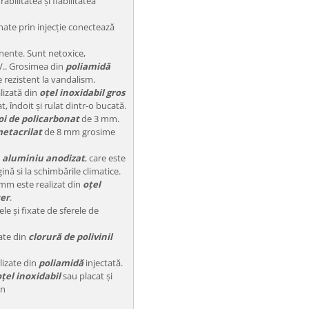
bilitatea și fiabilitatea
ate prin injecție conectează
ente. Sunt netoxice,
.V.. Grosimea din
poliamidă
 rezistent la vandalism.
lizată din
oțel inoxidabil gros
t, îndoit și rulat dintr-o bucată.
oi de policarbonat
de 3 mm.
etacrilat
de 8 mm grosime
n
aluminiu anodizat
, care este
ină si la schimbările climatice.
 mm este realizat din
oțel
ter
.
ele și fixate de sferele de
zate din
clorură de polivinil
alizate din
poliamidă
injectată.
oțel inoxidabil
sau placat și
in