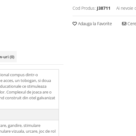
Cod Produs:
J38711
Ai nevoie 
Adauga la Favorite
Cere 
w-uri
(0)
ional compus dintr-o
de acces, un tobogan, si doua
 educationale ce stimuleaza
ilor. Complexul de joaca are o
ind construit din otel galvanizat
are, gandire, stimulare
mulare vizuala, urcare, joc de rol