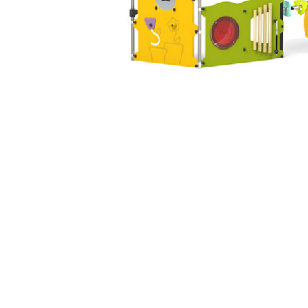
Jocuri cu nisip
Echipamente de catarat
Trasee echilibristica
Echipamente tematice
Echipamente persoane cu
dizabilitati
Echipament muzical
Animale din cauciuc
SPORT SI FITNESS
Skateboarding
Baschet
Fotbal si Handbal
Tenis si Volei
Ciclism
Street Workout
Terenuri Multisport
Trasee Ninja