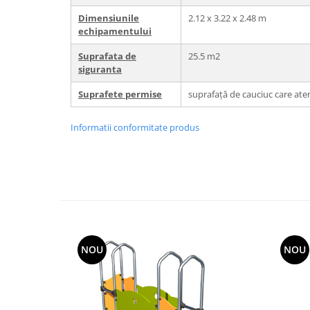
Dimensiunile
2.12 x 3.22 x 2.48 m
echipamentului
Suprafata de
25.5 m2
siguranta
Suprafete permise
suprafață de cauciuc care ate
Informatii conformitate produs
NOU
NOU