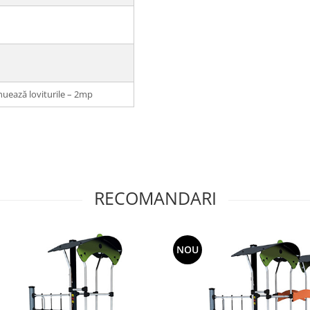
nuează loviturile – 2mp
RECOMANDARI
NOU