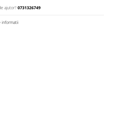
de ajutor?
0731326749
informatii