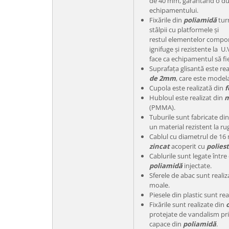
de 40 mm, garantând o dura
echipamentului.
Fixările din
poliamidă
turn
stâlpii cu platformele și
restul elementelor compon
ignifuge și rezistente la U
face ca echipamentul să fie
Suprafața glisantă este rea
de 2mm
, care este modela
Cupola este realizată din
f
Hubloul este realizat din
m
(PMMA).
Tuburile sunt fabricate di
un material rezistent la rug
Cablul cu diametrul de 16
zincat
acoperit cu
polies
Cablurile sunt legate între 
poliamidă
injectate.
Sferele de abac sunt reali
moale.
Piesele din plastic sunt re
Fixările sunt realizate din
protejate de vandalism pr
capace din
poliamidă
.