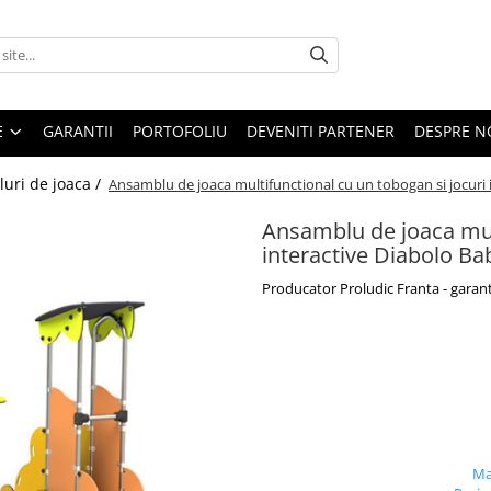
E
GARANTII
PORTOFOLIU
DEVENITI PARTENER
DESPRE N
uri de joaca /
Ansamblu de joaca multifunctional cu un tobogan si jocuri 
Ansamblu de joaca mult
interactive Diabolo Ba
Producator Proludic Franta - garant
Ma