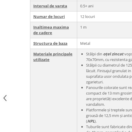
Interval de varsta
0.5+ ani
Numar de locuri
12 locuri
Inaltimea maxima
1 m
de cadere
Structura de baza
Metal
Materiale principale
Stâlpi din
oțel zincat
vops
utilizate
70x70mm, cu rezistenta ga
Stâlpii cu diametrul de 1
lăcuit. Finisajul granulat i
suprafata usor ondulata pe
zgarieturi.
Panourile colorate sunt re
compact de 13 mm grosim
are proprietăți excelente d
vandalism.
Platformele și treptele sun
groasă de 12,5 mm și anti
(
HPL
).
Tuburile sunt fabricate di