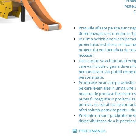
Proie
Peste 
C
Preturile afisate pe site sunt ne
dumneavoastra si numarul si t
In urma achizitionarii echipamen
proiectului, instalarea echipamen
proiectului veti beneficia de ser
necesar.
Daca optati sa achizitionati ech
care va include o gama diversif
personalizata sau puteti comple
personalizate.
Produsele incarcate pe website 
pe care le-am ales in urma unei a
noastra de produse furnizate est
putea fi integrate in proiectul t
potrivit, nu ezitati sa ne contac
oferi solutia potrivita pentru 
Preturile nu sunt publicate pe s
disponibilitatea de a le persona
PRECOMANDA