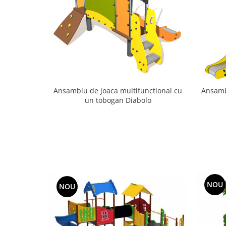
Ansamblu de joaca multifunctional cu
Ansamb
un tobogan Diabolo
NOU
NOU