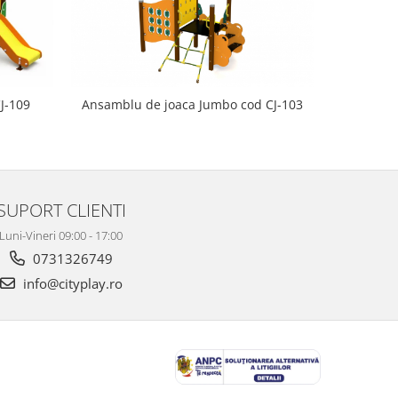
NOU
Ansamb
J-109
Ansamblu de joaca Jumbo cod CJ-103
SUPORT CLIENTI
Luni-Vineri 09:00 - 17:00
0731326749
info@cityplay.ro