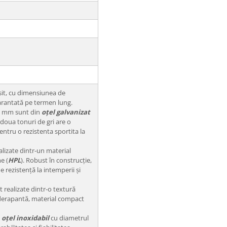
it, cu dimensiunea de
rantată pe termen lung.
25 mm sunt din
oțel galvanizat
n doua tonuri de gri are o
ntru o rezistenta sportita la
alizate dintr-un material
e (
HPL
). Robust în construcție,
e rezistență la intemperii și
t realizate dintr-o textură
derapantă, material compact
n
oțel inoxidabil
cu diametrul