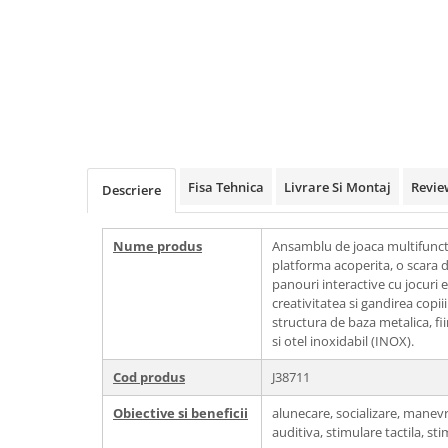
Echipamente fitness
Mese de jocuri
MOBILIER URBAN
Garduri/Imprejmuiri
Cosuri de gunoi
Panouri pentru informare/Marcaje
Foisoare si pergole
Fisa Tehnica
Livrare Si Montaj
Revie
Descriere
Rastel Biciclete
Banci
Nume produs
Ansamblu de joaca multifunct
platforma acoperita, o scara 
panouri interactive cu jocuri
creativitatea si gandirea copii
structura de baza metalica, fi
si otel inoxidabil (INOX).
Cod produs
J38711
Obiective si beneficii
alunecare, socializare, manevr
auditiva, stimulare tactila, sti