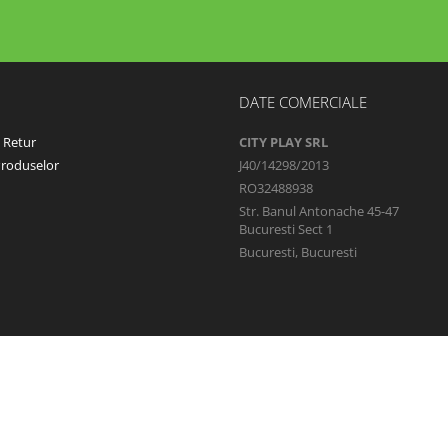
DATE COMERCIALE
e Retur
CITY PLAY SRL
Produselor
J40/14298/2013
RO32488938
Str. Banul Antonache 45-47
Bucuresti Sect 1
Bucuresti, Bucuresti