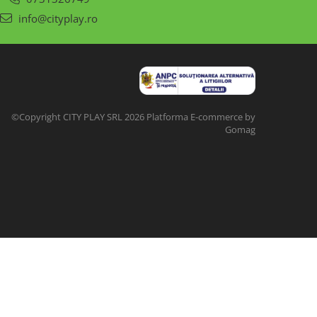
info@cityplay.ro
©Copyright CITY PLAY SRL 2026
Platforma E-commerce by
Gomag