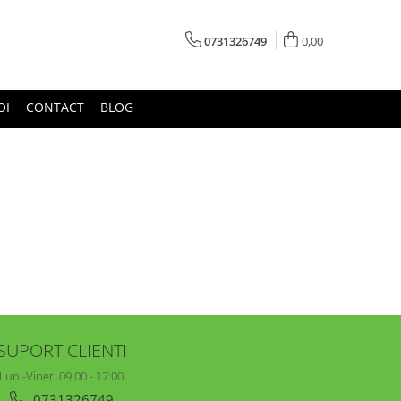
0731326749
0,00
OI
CONTACT
BLOG
SUPORT CLIENTI
Luni-Vineri 09:00 - 17:00
0731326749