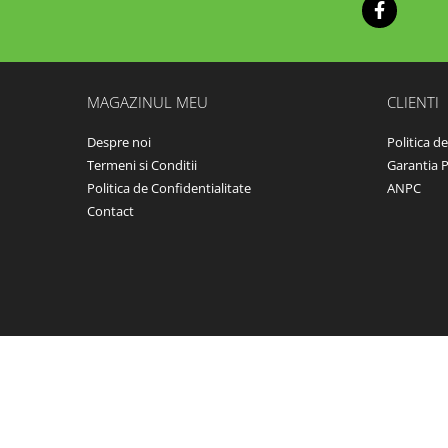
Jocuri cu nisip
Echipamente de catarat
Trasee echilibristica
Echipamente tematice
MAGAZINUL MEU
CLIENTI
Echipamente persoane cu
Despre noi
Politica d
dizabilitati
Termeni si Conditii
Garantia 
Echipament muzical
Politica de Confidentialitate
ANPC
Animale din cauciuc
Contact
SPORT SI FITNESS
Skateboarding
Baschet
Fotbal si Handbal
Tenis si Volei
Ciclism
Street Workout
Terenuri Multisport
Trasee Ninja