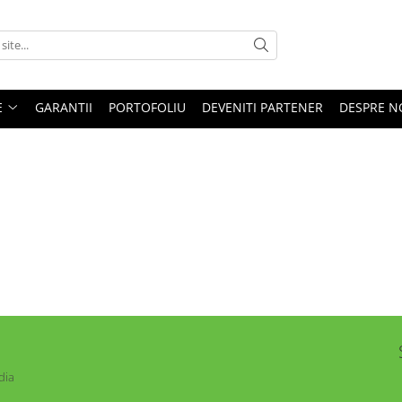
E
GARANTII
PORTOFOLIU
DEVENITI PARTENER
DESPRE N
dia