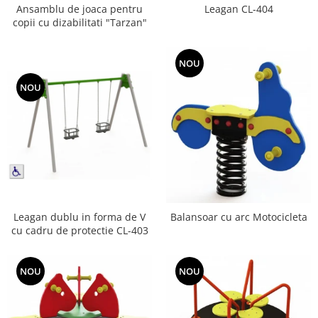
Ansamblu de joaca pentru
Leagan CL-404
Jocuri cu nisip
copii cu dizabilitati "Tarzan"
Echipamente de catarat
Trasee echilibristica
NOU
Echipamente tematice
NOU
Echipamente persoane cu
dizabilitati
Echipament muzical
Animale din cauciuc
SPORT SI FITNESS
Skateboarding
Baschet
Leagan dublu in forma de V
Balansoar cu arc Motocicleta
Fotbal si Handbal
cu cadru de protectie CL-403
Tenis si Volei
Ciclism
NOU
NOU
Street Workout
Terenuri Multisport
Trasee Ninja