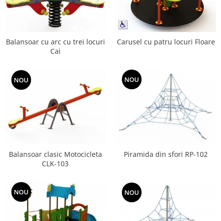
Echipamente fitness
Mese de jocuri
MOBILIER URBAN
Balansoar cu arc cu trei locuri
Carusel cu patru locuri Floare
Garduri/Imprejmuiri
Cai
Cosuri de gunoi
Panouri pentru informare/Marcaje
NOU
NOU
Foisoare si pergole
Rastel Biciclete
Banci
Balansoar clasic Motocicleta
Piramida din sfori RP-102
CLK-103
NOU
NOU