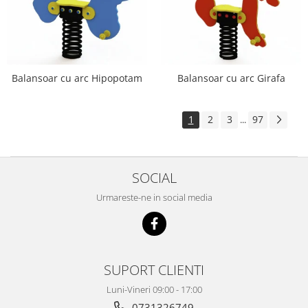
Balansoar cu arc Hipopotam
Balansoar cu arc Girafa
1
2
3
97
...
SOCIAL
Urmareste-ne in social media
SUPORT CLIENTI
Luni-Vineri 09:00 - 17:00
0731326749