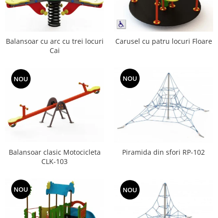
Echipamente fitness
Mese de jocuri
MOBILIER URBAN
Balansoar cu arc cu trei locuri
Carusel cu patru locuri Floare
Garduri/Imprejmuiri
Cai
Cosuri de gunoi
Panouri pentru informare/Marcaje
NOU
NOU
Foisoare si pergole
Rastel Biciclete
Banci
Balansoar clasic Motocicleta
Piramida din sfori RP-102
CLK-103
NOU
NOU