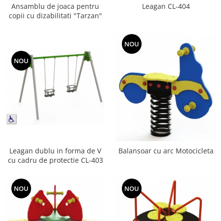
Ansamblu de joaca pentru
Leagan CL-404
Jocuri cu nisip
copii cu dizabilitati "Tarzan"
Echipamente de catarat
Trasee echilibristica
NOU
Echipamente tematice
NOU
Echipamente persoane cu
dizabilitati
Echipament muzical
Animale din cauciuc
SPORT SI FITNESS
Skateboarding
Baschet
Leagan dublu in forma de V
Balansoar cu arc Motocicleta
Fotbal si Handbal
cu cadru de protectie CL-403
Tenis si Volei
Ciclism
NOU
NOU
Street Workout
Terenuri Multisport
Trasee Ninja