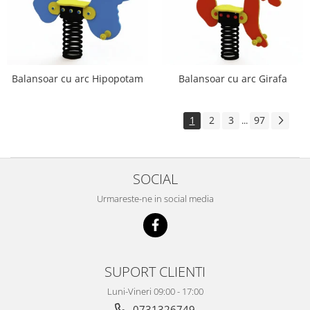
Balansoar cu arc Hipopotam
Balansoar cu arc Girafa
1
2
3
97
...
SOCIAL
Urmareste-ne in social media
SUPORT CLIENTI
Luni-Vineri 09:00 - 17:00
0731326749