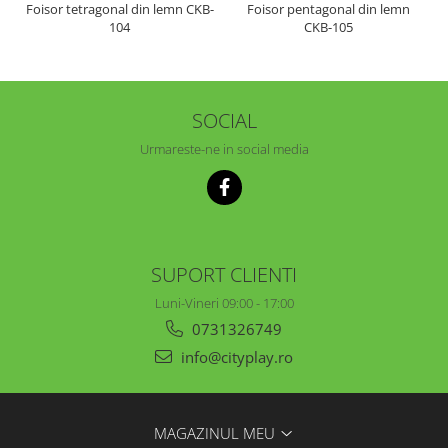
Foisor tetragonal din lemn CKB-
Foisor pentagonal din lemn
104
CKB-105
SOCIAL
Urmareste-ne in social media
SUPORT CLIENTI
Luni-Vineri 09:00 - 17:00
0731326749
info@cityplay.ro
MAGAZINUL MEU