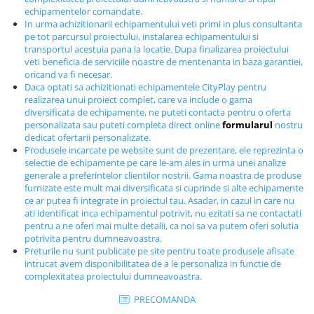
Echipamente fitness
echipamentelor comandate.
In urma achizitionarii echipamentului veti primi in plus consultanta
Mese de jocuri
pe tot parcursul proiectului, instalarea echipamentului si
MOBILIER URBAN
transportul acestuia pana la locatie. Dupa finalizarea proiectului
veti beneficia de serviciile noastre de mentenanta in baza garantiei,
Garduri/Imprejmuiri
oricand va fi necesar.
Daca optati sa achizitionati echipamentele CityPlay pentru
Cosuri de gunoi
realizarea unui proiect complet, care va include o gama
Panouri pentru informare/Marcaje
diversificata de echipamente, ne puteti contacta pentru o oferta
Foisoare si pergole
personalizata sau puteti completa direct online
formularul
nostru
dedicat ofertarii personalizate.
Rastel Biciclete
Produsele incarcate pe website sunt de prezentare, ele reprezinta o
Banci
selectie de echipamente pe care le-am ales in urma unei analize
generale a preferintelor clientilor nostrii. Gama noastra de produse
furnizate este mult mai diversificata si cuprinde si alte echipamente
ce ar putea fi integrate in proiectul tau. Asadar, in cazul in care nu
ati identificat inca echipamentul potrivit, nu ezitati sa ne contactati
pentru a ne oferi mai multe detalii, ca noi sa va putem oferi solutia
potrivita pentru dumneavoastra.
Preturile nu sunt publicate pe site pentru toate produsele afisate
intrucat avem disponibilitatea de a le personaliza in functie de
complexitatea proiectului dumneavoastra.
PRECOMANDA