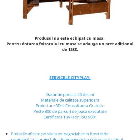
Jocuri cu nisip
Echipamente de catarat
Trasee echilibristica
Echipamente tematice
Produsul nu este echipat cu masa.
Echipamente persoane cu
Pentru dotarea foisorului cu masa se adauga un pret aditional
dizabilitati
de 153€.
Echipament muzical
Animale din cauciuc
SPORT SI FITNESS
SERVICIILE CITYPLAY:
Skateboarding
Baschet
Garantie pana la 25 de ani
Fotbal si Handbal
Materiale de calitate superioara
Tenis si Volei
Proiectare 3D si Consultanta Gratuite
Peste 300 de parcuri de joaca executate
Ciclism
Certificare Tuv Iscir, ISO 9001
Street Workout
Terenuri Multisport
Preturile afisate pe site sunt negociabile in functie de
Trasee Ninja
complexitatea proiectului dumneavoastra si numarul si tipul