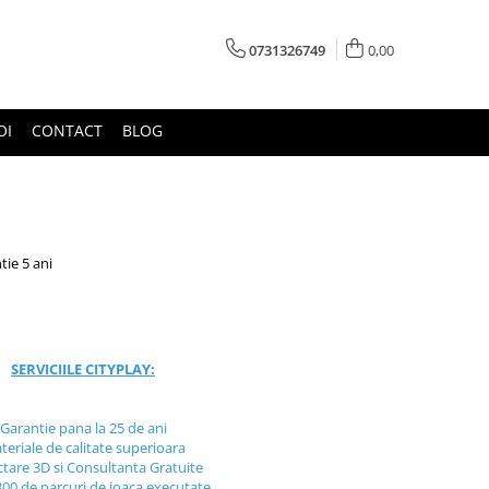
0731326749
0,00
OI
CONTACT
BLOG
tie 5 ani
SERVICIILE CITYPLAY:
Garantie pana la 25 de ani
teriale de calitate superioara
ctare 3D si Consultanta Gratuite
300 de parcuri de joaca executate