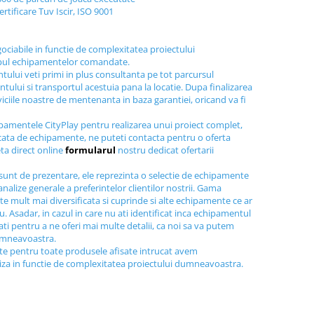
ertificare Tuv Iscir, ISO 9001
gociabile in functie de complexitatea proiectului
ipul echipamentelor comandate.
tului veti primi in plus consultanta pe tot parcursul
tului si transportul acestuia pana la locatie. Dupa finalizarea
viciile noastre de mentenanta in baza garantiei, oricand va fi
ipamentele CityPlay pentru realizarea unui proiect complet,
icata de echipamente, ne puteti contacta pentru o oferta
ta direct online
formularul
nostru dedicat ofertarii
sunt de prezentare, ele reprezinta o selectie de echipamente
nalize generale a preferintelor clientilor nostrii. Gama
e mult mai diversificata si cuprinde si alte echipamente ce ar
au. Asadar, in cazul in care nu ati identificat inca echipamentul
tati pentru a ne oferi mai multe detalii, ca noi sa va putem
dumneavoastra.
ite pentru toate produsele afisate intrucat avem
liza in functie de complexitatea proiectului dumneavoastra.