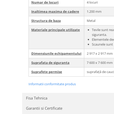
Numar de locuri
4 locuri
Inaltimea maxima de cadere
1.200 mm
Structura de baza
Metal
Materiale principale utilizate
Tevile sunt rea
siguranta.
Elementele deco
Scaunele sunt 
Dimensiunile echipamentului
2 917 х 2 917 mm
Suprafata de siguranta
7 600 х 7 600 mm
Suprafete permise
suprafață de cauc
Informatii conformitate produs
Fisa Tehnica
Garantii si Certificate