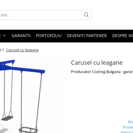
E
GARANTII
PORTOFOLIU
DEVENITI PARTENER
DESPRE N
e /
Carusel cu leagane
Carusel cu leagane
Producator Cozirog Bulgaria - garan
Ma
Proie
Peste 