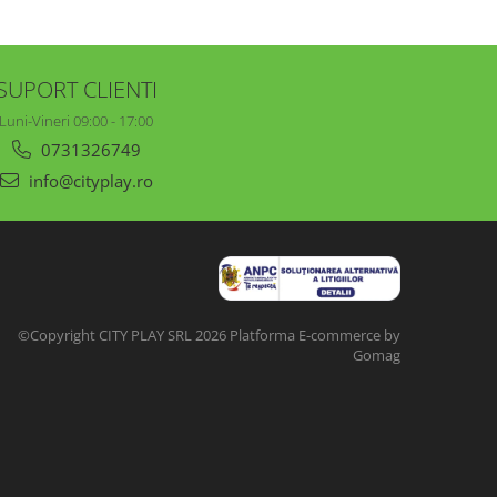
SUPORT CLIENTI
Luni-Vineri 09:00 - 17:00
0731326749
info@cityplay.ro
©Copyright CITY PLAY SRL 2026
Platforma E-commerce by
Gomag