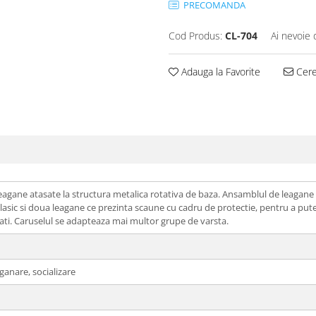
PRECOMANDA
Cod Produs:
CL-704
Ai nevoie 
Adauga la Favorite
Cere 
leagane atasate la structura metalica rotativa de baza. Ansamblul de leagan
lasic si doua leagane ce prezinta scaune cu cadru de protectie, pentru a putea f
itati. Caruselul se adapteaza mai multor grupe de varsta.
eganare, socializare