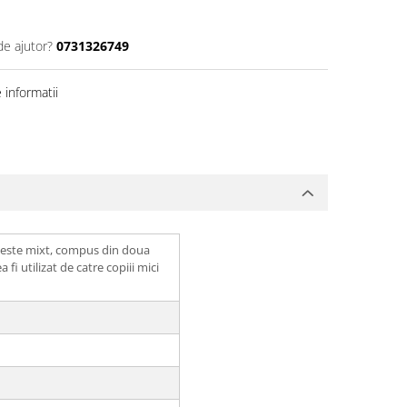
de ajutor?
0731326749
informatii
e este mixt, compus din doua
i utilizat de catre copiii mici