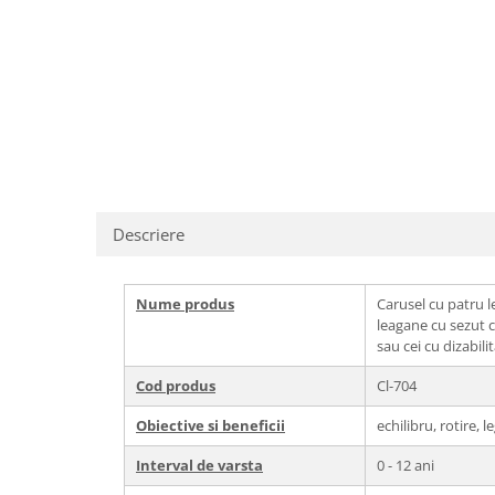
Echipamente fitness
Mese de jocuri
MOBILIER URBAN
Garduri/Imprejmuiri
Cosuri de gunoi
Panouri pentru informare/Marcaje
Foisoare si pergole
Rastel Biciclete
Descriere
Banci
Nume produs
Carusel cu patru 
leagane cu sezut c
sau cei cu dizabil
Cod produs
Cl-704
Obiective si beneficii
echilibru, rotire, l
Interval de varsta
0 - 12 ani