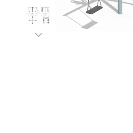
Jocuri cu nisip
Echipamente de catarat
Trasee echilibristica
Echipamente tematice
Echipamente persoane cu
dizabilitati
Echipament muzical
Animale din cauciuc
SPORT SI FITNESS
Skateboarding
Baschet
Fotbal si Handbal
Tenis si Volei
Ciclism
Street Workout
Terenuri Multisport
Trasee Ninja