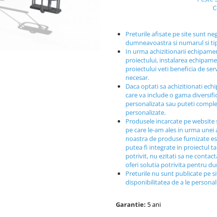
C
Preturile afisate pe site sunt ne
dumneavoastra si numarul si t
In urma achizitionarii echipamen
proiectului, instalarea echipamen
proiectului veti beneficia de ser
necesar.
Daca optati sa achizitionati ech
care va include o gama diversif
personalizata sau puteti comple
personalizate.
Produsele incarcate pe website 
pe care le-am ales in urma unei a
noastra de produse furnizate est
putea fi integrate in proiectul t
potrivit, nu ezitati sa ne contac
oferi solutia potrivita pentru 
Preturile nu sunt publicate pe s
disponibilitatea de a le persona
Garantie:
5 ani