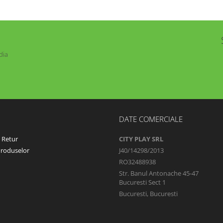
dia
DATE COMERCIALE
e Retur
CITY PLAY SRL
Produselor
J40/14298/2013
RO32488938
Str. Banul Antonache 45-47
Bucuresti Sect 1
Bucuresti, Bucuresti