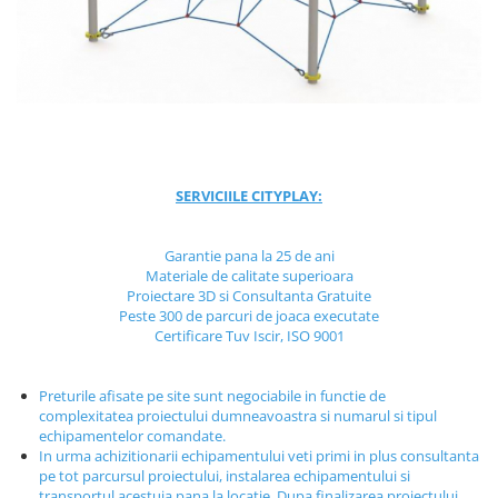
Jocuri cu nisip
Echipamente de catarat
Trasee echilibristica
Echipamente tematice
Echipamente persoane cu
dizabilitati
Echipament muzical
SERVICIILE CITYPLAY:
Animale din cauciuc
SPORT SI FITNESS
Garantie pana la 25 de ani
Materiale de calitate superioara
Skateboarding
Proiectare 3D si Consultanta Gratuite
Baschet
Peste 300 de parcuri de joaca executate
Certificare Tuv Iscir, ISO 9001
Fotbal si Handbal
Tenis si Volei
Preturile afisate pe site sunt negociabile in functie de
Ciclism
complexitatea proiectului dumneavoastra si numarul si tipul
Street Workout
echipamentelor comandate.
In urma achizitionarii echipamentului veti primi in plus consultanta
Terenuri Multisport
pe tot parcursul proiectului, instalarea echipamentului si
Trasee Ninja
transportul acestuia pana la locatie. Dupa finalizarea proiectului