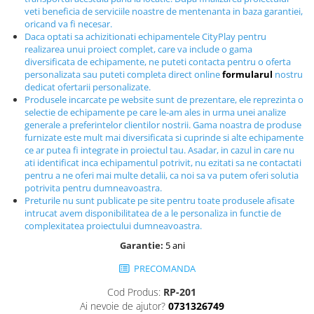
Echipamente fitness
veti beneficia de serviciile noastre de mentenanta in baza garantiei,
oricand va fi necesar.
Mese de jocuri
Daca optati sa achizitionati echipamentele CityPlay pentru
MOBILIER URBAN
realizarea unui proiect complet, care va include o gama
diversificata de echipamente, ne puteti contacta pentru o oferta
Garduri/Imprejmuiri
personalizata sau puteti completa direct online
formularul
nostru
Cosuri de gunoi
dedicat ofertarii personalizate.
Produsele incarcate pe website sunt de prezentare, ele reprezinta o
Panouri pentru informare/Marcaje
selectie de echipamente pe care le-am ales in urma unei analize
Foisoare si pergole
generale a preferintelor clientilor nostrii. Gama noastra de produse
furnizate este mult mai diversificata si cuprinde si alte echipamente
Rastel Biciclete
ce ar putea fi integrate in proiectul tau. Asadar, in cazul in care nu
Banci
ati identificat inca echipamentul potrivit, nu ezitati sa ne contactati
pentru a ne oferi mai multe detalii, ca noi sa va putem oferi solutia
potrivita pentru dumneavoastra.
Preturile nu sunt publicate pe site pentru toate produsele afisate
intrucat avem disponibilitatea de a le personaliza in functie de
complexitatea proiectului dumneavoastra.
Garantie:
5 ani
PRECOMANDA
Cod Produs:
RP-201
Ai nevoie de ajutor?
0731326749