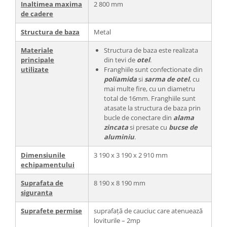
Inaltimea maxima
2 800 mm
de cadere
Structura de baza
Metal
Materiale
Structura de baza este realizata
principale
din tevi de
otel
.
utilizate
Franghiile sunt confectionate din
poliamida
si
sarma de otel
, cu
mai multe fire, cu un diametru
total de 16mm. Franghiile sunt
atasate la structura de baza prin
bucle de conectare din
alama
zincata
si presate cu
bucse de
aluminiu
.
Dimensiunile
3 190 х 3 190 х 2 910 mm
echipamentului
Suprafata de
8 190 х 8 190 mm
siguranta
Suprafete permise
suprafață de cauciuc care atenuează
loviturile – 2mp