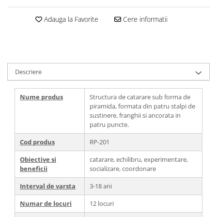
Adauga la Favorite
Cere informatii
Descriere
Nume produs
Structura de catarare sub forma de
piramida, formata din patru stalpi de
sustinere, franghii si ancorata in
patru puncte.
Cod produs
RP-201
Obiective si
catarare, echilibru, experimentare,
beneficii
socializare, coordonare
Interval de varsta
3-18 ani
Numar de locuri
12 locuri