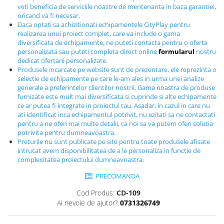
veti beneficia de serviciile noastre de mentenanta in baza garantiei,
Echipamente fitness
oricand va fi necesar.
Mese de jocuri
Daca optati sa achizitionati echipamentele CityPlay pentru
MOBILIER URBAN
realizarea unui proiect complet, care va include o gama
diversificata de echipamente, ne puteti contacta pentru o oferta
Garduri/Imprejmuiri
personalizata sau puteti completa direct online
formularul
nostru
dedicat ofertarii personalizate.
Cosuri de gunoi
Produsele incarcate pe website sunt de prezentare, ele reprezinta o
Panouri pentru informare/Marcaje
selectie de echipamente pe care le-am ales in urma unei analize
generale a preferintelor clientilor nostrii. Gama noastra de produse
Foisoare si pergole
furnizate este mult mai diversificata si cuprinde si alte echipamente
Rastel Biciclete
ce ar putea fi integrate in proiectul tau. Asadar, in cazul in care nu
Banci
ati identificat inca echipamentul potrivit, nu ezitati sa ne contactati
pentru a ne oferi mai multe detalii, ca noi sa va putem oferi solutia
potrivita pentru dumneavoastra.
Preturile nu sunt publicate pe site pentru toate produsele afisate
intrucat avem disponibilitatea de a le personaliza in functie de
complexitatea proiectului dumneavoastra.
PRECOMANDA
Cod Produs:
CD-109
Ai nevoie de ajutor?
0731326749