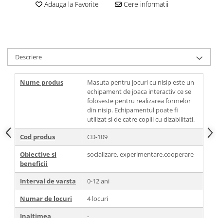
Adauga la Favorite
Cere informatii
Descriere
Nume produs
Masuta pentru jocuri cu nisip este un
echipament de joaca interactiv ce se
foloseste pentru realizarea formelor
din nisip. Echipamentul poate fi
utilizat si de catre copiii cu dizabilitati.
Cod produs
CD-109
Obiective si
socializare, experimentare,cooperare
beneficii
Interval de varsta
0-12 ani
Numar de locuri
4 locuri
Inaltimea
-