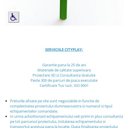
Jocuri cu nisip
Echipamente de catarat
Trasee echilibristica
Echipamente tematice
Echipamente persoane cu
dizabilitati
Echipament muzical
SERVICIILE CITYPLAY:
Animale din cauciuc
SPORT SI FITNESS
Garantie pana la 25 de ani
Materiale de calitate superioara
Skateboarding
Proiectare 3D si Consultanta Gratuite
Baschet
Peste 300 de parcuri de joaca executate
Certificare Tuv Iscir, ISO 9001
Fotbal si Handbal
Tenis si Volei
Preturile afisate pe site sunt negociabile in functie de
Ciclism
complexitatea proiectului dumneavoastra si numarul si tipul
Street Workout
echipamentelor comandate.
In urma achizitionarii echipamentului veti primi in plus consultanta
Terenuri Multisport
pe tot parcursul proiectului, instalarea echipamentului si
Trasee Ninja
transportul acestuia pana la locatie. Dupa finalizarea proiectului