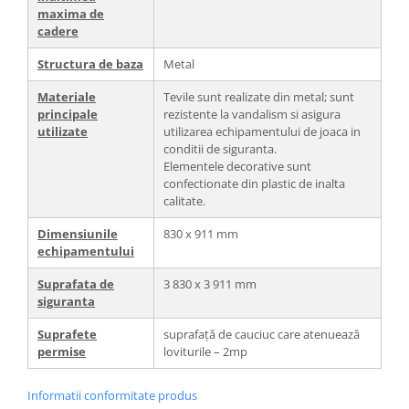
maxima de
cadere
Structura de baza
Metal
Materiale
Tevile sunt realizate din metal; sunt
principale
rezistente la vandalism si asigura
utilizate
utilizarea echipamentului de joaca in
conditii de siguranta.
Elementele decorative sunt
confectionate din plastic de inalta
calitate.
Dimensiunile
830 х 911 mm
echipamentului
Suprafata de
3 830 х 3 911 mm
siguranta
Suprafete
suprafață de cauciuc care atenuează
permise
loviturile – 2mp
Informatii conformitate produs